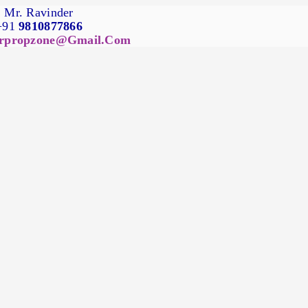
Mr. Ravinder
+91
9810877866
rpropzone@gmail.com