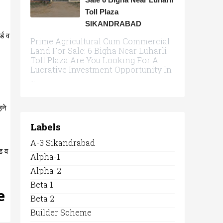
Toll Plaza
SIKANDRABAD
्ड व
Prime Agricultural Cum Commercial
Land For Sale: 6 Bigha Near Luharli
Toll Plaza Are You Looking For A
Lucrative Investment Opportunity In
...
।
़ने
Labels
A-3 Sikandrabad
ड व
Alpha-1
Alpha-2
Beta 1
ne
Beta 2
Builder Scheme