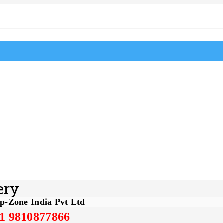
ery
p-Zone India Pvt Ltd
1 9810877866