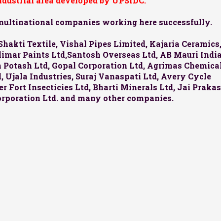
industrial area developed by UPSIDC.
 multinational companies working here successfully.
Shakti Textile, Vishal Pipes Limited, Kajaria Ceramics
halimar Paints Ltd,Santosh Overseas Ltd, AB Mauri Indi
an Potash Ltd, Gopal Corporation Ltd, Agrimas Chemica
 Ujala Industries, Suraj Vanaspati Ltd, Avery Cycle
r Fort Insecticies Ltd, Bharti Minerals Ltd, Jai Praka
orporation Ltd. and many other companies.