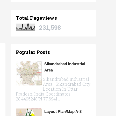
Total Pageviews
231,598
Popular Posts
Sikandrabad Industrial
Area
Sikandrabad Industrial
Area Sikandrabad City
Location In Uttar
Pradesh, India Coordinates:
28.4495248°N 77.6941...
Layout Plan/Map A-3