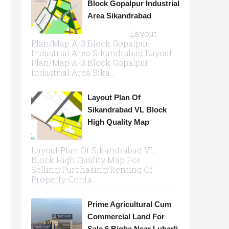
Block Gopalpur Industrial
Area Sikandrabad
Layout
Plan/Map A-3 Block Gopalpur
Industrial Area Sikandrabad Layout
Plan/Map A-3 Block Gopalpur
Industrial Area Sika...
Layout Plan Of
Sikandrabad VL Block
High Quality Map
Layout Plan Of Sikandrabad VL
Block High Quality Map For
Selling/Purchasing/Renting Of
Property Conta...
Prime Agricultural Cum
Commercial Land For
Sale 6 Bigha Near Luharli