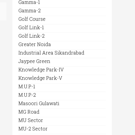
Gamma-1
Gamma-2
Golf Course
Golf Link-1
Golf Link-2
Greater Noida
Industrial Area Sikandrabad
Jaypee Green
Knowledge Park-IV
Knowledge Park-V
M.U.P.-1
M.U.P.-2
Masoori Gulawati
MG Road
MU Sector
MU-2 Sector