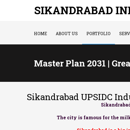
SIKANDRABAD I
HOME
ABOUT US
PORTFOLIO
SERV
Master Plan 2031 | Gre
Sikandrabad UPSIDC Indu
Sikandrabad
The city is famous for the milk