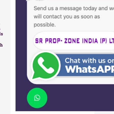
,
a
ls
sh