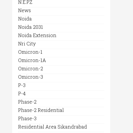
N.E.P.Z
News
Noida
Noida 2031
Noida Extension
Nri City
Omicron-1
Omicron-1A
Omicron-2
Omicron-3
P-3
P-4
Phase-2
Phase-2 Residential
Phase-3
Residential Area Sikandrabad